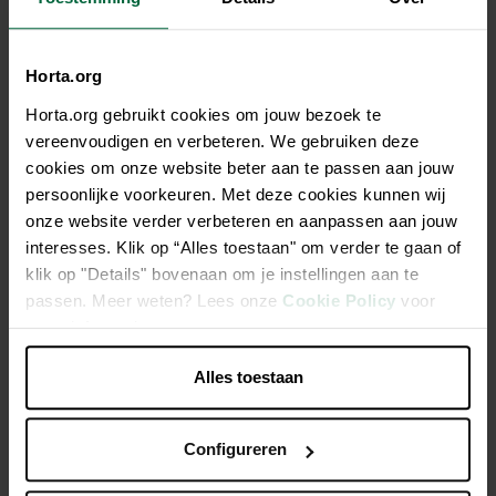
Horta.org
Horta.org gebruikt cookies om jouw bezoek te
Description
vereenvoudigen en verbeteren. We gebruiken deze
cookies om onze website beter aan te passen aan jouw
Farine pour pain 5 céréales et 4 graines 2,5kg
persoonlijke voorkeuren. Met deze cookies kunnen wij
onze website verder verbeteren en aanpassen aan jouw
La farine de Bakers@Home est d'une qualité boulangère
interesses. Klik op “Alles toestaan" om verder te gaan of
Grâce à la recette de base ci-dessous, vous pouvez faire
klik op "Details" bovenaan om je instellingen aan te
vous-même le pain le plus délicieux à la maison
passen. Meer weten? Lees onze
Cookie Policy
voor
meer informatie.
Il n'y a rien de mieux que l'odeur d'un pain fraîchement
cuit chez vous à la maison
Alles toestaan
Caractéristiques
Configureren