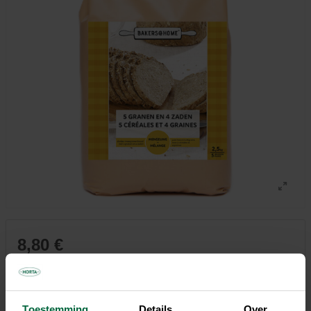
8,80 €
3,52 €/kg
Tous les magasins n'ont pas la même gamme
Toestemming
Details
Over