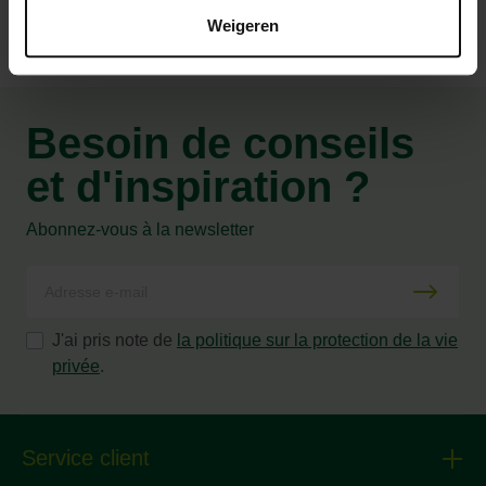
Weigeren
Besoin de conseils
et d'inspiration ?
Abonnez-vous à la newsletter
J'ai pris note de
la politique sur la protection de la vie
privée
.
Service client