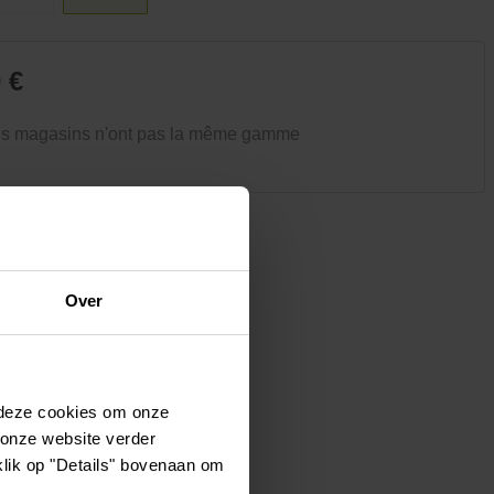
Vêtements et chaussures
Oiseaux et autres habitants du
jardin
 €
es magasins n'ont pas la même gamme
Over
 deze cookies om onze
 onze website verder
klik op "Details" bovenaan om