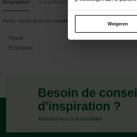
Description
Caractéristiques
Fedra - ecran lourd en noisetier 1800x1800
Weigeren
Tressé
Écologique
Besoin de consei
d'inspiration ?
Abonnez-vous à la newsletter