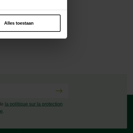
Alles toestaan
 de
la politique sur la protection
ée
.