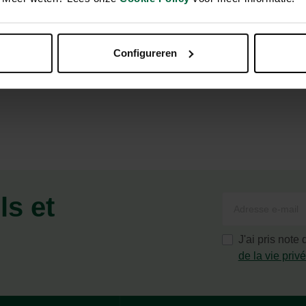
Configureren
ls et
J'ai pris note
de la vie priv