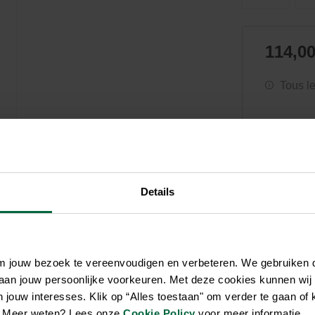
Soin et hygiène
Piscines
Entretien
Aquariums
Filtres & pompes
Filtres & pompes
Accessoires utiles
Détente
114,00
Tous l
Details
om jouw bezoek te vereenvoudigen en verbeteren. We gebruiken
 aan jouw persoonlijke voorkeuren. Met deze cookies kunnen wij
jouw interesses. Klik op “Alles toestaan" om verder te gaan of 
en. Meer weten? Lees onze
Cookie Policy
voor meer informatie.