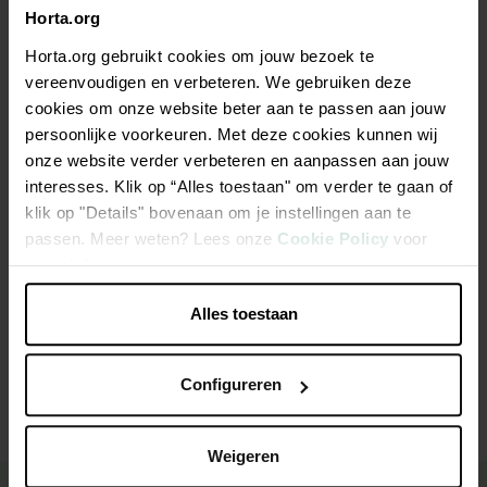
Horta.org
Description
Horta.org gebruikt cookies om jouw bezoek te
vereenvoudigen en verbeteren. We gebruiken deze
Ficelle d’emballage et de liage en polypropylène. Ficelle
cookies om onze website beter aan te passen aan jouw
synthétique résistante et légère pour fixer des choses et pour
persoonlijke voorkeuren. Met deze cookies kunnen wij
usages multiples.
onze website verder verbeteren en aanpassen aan jouw
interesses. Klik op “Alles toestaan" om verder te gaan of
Fabriqué en polypropylène
klik op "Details" bovenaan om je instellingen aan te
passen. Meer weten? Lees onze
Cookie Policy
voor
Fort et léger
meer informatie.
Alles toestaan
Caractéristiques
Configureren
Weigeren