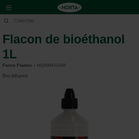
Jardin
Barbecue
Carburant
Flacon de bioéthanol
1L
Fancy Flames
HQ000431048
Bio-éthanol