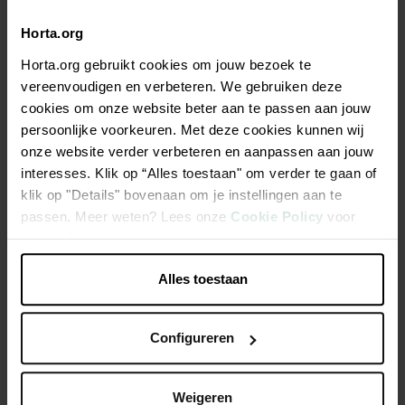
Horta.org
Description
Horta.org gebruikt cookies om jouw bezoek te
vereenvoudigen en verbeteren. We gebruiken deze
Ce bioéthanol est conditionné dans un flacon d'un litre avec
cookies om onze website beter aan te passen aan jouw
un bouchon verseur pratique. - convient à toutes les
persoonlijke voorkeuren. Met deze cookies kunnen wij
cheminées au bioéthanol - en bouteille d'un litre - avec
onze website verder verbeteren en aanpassen aan jouw
bouchon verseur pratique
interesses. Klik op “Alles toestaan" om verder te gaan of
klik op "Details" bovenaan om je instellingen aan te
Ce bioéthanol est conditionné dans une bouteille d'un litre
passen. Meer weten? Lees onze
Cookie Policy
voor
munie d'un bec verseur pratique
meer informatie.
Alles toestaan
Caractéristiques
Configureren
Weigeren