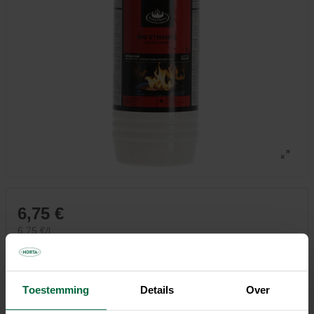
6,75 €
6,75 €/l
Tous les magasins n'ont pas la même gamme
Toestemming
Details
Over