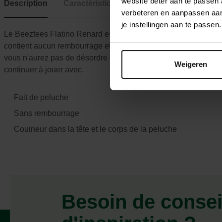
website beter aan te passen
Description
Caractéristiques
verbeteren en aanpassen aan 
je instellingen aan te pass
Le Beeztees Flatino Renard est un jouet pour chien merveille
contient aucun rembourrage et peut donc être facilement transp
vous n'aurez pas de désordre dans la maison. Ce jouet émet un 
Weigeren
continuer à jouer avec.
Fait de peluche
Sans rembourrage
Couineur dans la tête et le corps de la peluche
Besoin de consei