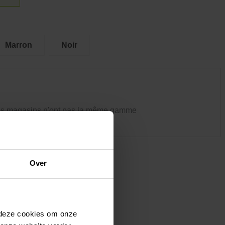
Vêtements et chaussures
Oiseaux et autres habitants du
jardin
Marron
Noir
es magasins n'ont pas la même gamme
Over
 deze cookies om onze