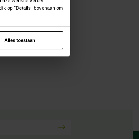
 onze website verder
klik op "Details" bovenaan om
r chien ne
jouet, au moins
votre chien de
Alles toestaan