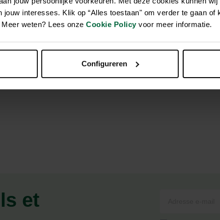
 aan jouw persoonlijke voorkeuren. Met deze cookies kunnen wij
jouw interesses. Klik op “Alles toestaan" om verder te gaan of 
en. Meer weten? Lees onze
Cookie Policy
voor meer informatie.
usement doux, spécialement pour votre grand ami. Ce jouet pou
orté par votre chien. Si votre chien casse accidentellement le 
joli grincement dans la tête et le corps, ce qui donne envie à 
Configureren
ls et