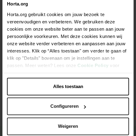
Horta.org
Horta.org gebruikt cookies om jouw bezoek te
Description
vereenvoudigen en verbeteren. We gebruiken deze
cookies om onze website beter aan te passen aan jouw
Nutribel flocons d'épeautre bio 500g
persoonlijke voorkeuren. Met deze cookies kunnen wij
onze website verder verbeteren en aanpassen aan jouw
Les flocons sont parfaits pour lancer votre journée: ils sont
interesses. Klik op “Alles toestaan" om verder te gaan of
très nutritifs. Le gros avantage est qu’ils contiennent
klik op "Details" bovenaan om je instellingen aan te
beaucoup de sucres complexes.
passen. Meer weten? Lees onze
Cookie Policy
voor
meer informatie.
Alles toestaan
Caractéristiques
Configureren
Weigeren