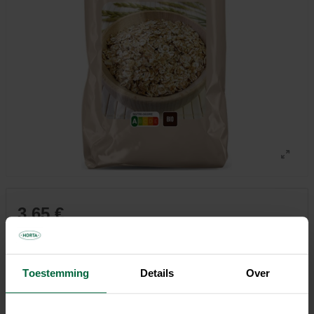
3,65 €
7,30 €/kg
Tous les magasins n'ont pas la même gamme
Toestemming
Details
Over