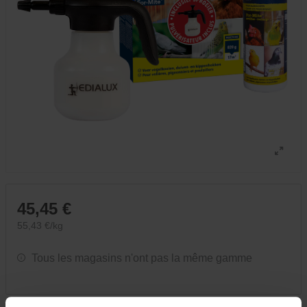
45,45 €
55,43 €/kg
Tous les magasins n'ont pas la même gamme