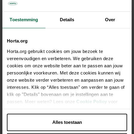
Description
Toestemming
Details
Over
Un spray antiparasitaire prêt à l'emploi pour la lutte contre les
poux rouges dans les petites volières (pigeonnier, poulailler,
Horta.org
cages à canaris, perruches,...) Le spray doit être utilisé
Horta.org gebruikt cookies om jouw bezoek te
partout dans la volière, mais surtout dans les
vereenvoudigen en verbeteren. We gebruiken deze
interstices,fissures et cavités où les acariens peuvent se
cookies om onze website beter aan te passen aan jouw
nicher. Cette poudre se fixe aux pattes des parasites et les
persoonlijke voorkeuren. Met deze cookies kunnen wij
neutralise. Evacuer les volailles avant le traitement.
onze website verder verbeteren en aanpassen aan jouw
interesses. Klik op “Alles toestaan" om verder te gaan of
Un spray antiparasitaire prêt à l'emploi
klik op "Details" bovenaan om je instellingen aan te
passen. Meer weten? Lees onze
Cookie Policy
voor
Pour la lutte contre les poux rouges dans les petites
meer informatie.
volières
L’aérosol doit être utilisé partout dans la volière
Alles toestaan
Surtout dans les interstices, fissures et cavités