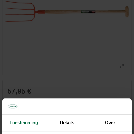
57,95 €
Tous les magasins n'ont pas la même gamme
Toestemming
Details
Over