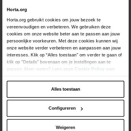
Horta.org
Description
Horta.org gebruikt cookies om jouw bezoek te
Fourche à fumier avec manche T en frêne, légèrement
vereenvoudigen en verbeteren. We gebruiken deze
courbé. Dimensions fourche: 20x32cm. Longueur manche:
cookies om onze website beter aan te passen aan jouw
100cm
persoonlijke voorkeuren. Met deze cookies kunnen wij
onze website verder verbeteren en aanpassen aan jouw
interesses. Klik op “Alles toestaan" om verder te gaan of
Pour arracher des pommes de terre
klik op "Details" bovenaan om je instellingen aan te
Avec douille
passen. Meer weten? Lees onze
Cookie Policy
voor
4 dents laquées en rouge, forgées et trempées
meer informatie.
Alles toestaan
Caractéristiques
Configureren
Weigeren