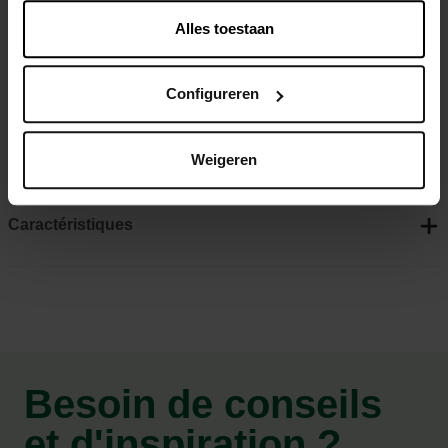
oignons et les carottes
Alles toestaan
Le produit agit comme si la plante était attaquée par un
champignon pathogène
Configureren
Toutes sortes de mécanismes de défense de la plante
seront activés pour résister à une future infection
Peut être utilisé au potager biologique
Weigeren
Caractéristiques
Besoin de conseils
et d'inspiration ?