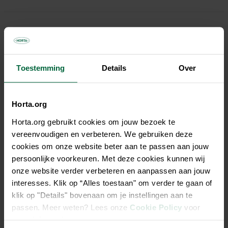
Description
Produit préventif pour lutter contre le mildiou de la pomme de
Toestemming
Details
Over
terre et les taches foliaires sur les oignons et les carottes.
Fytosol® Garden agit comme si la plante était attaquée par
un champignon pathogène. Il libère alors des composés qui
Horta.org
stimulent les défenses naturelles de la plante. Après un
traitement, toutes sortes de mécanismes de défense seront
Horta.org gebruikt cookies om jouw bezoek te
donc activés pour résister à une future infection. Plusieurs
vereenvoudigen en verbeteren. We gebruiken deze
applications par saison de croissance sont nécessaires pour
cookies om onze website beter aan te passen aan jouw
assurer une bonne stimulation des mécanismes
persoonlijke voorkeuren. Met deze cookies kunnen wij
d'autodéfense de la plante. Utilisable en jardinage
onze website verder verbeteren en aanpassen aan jouw
biologique.
interesses. Klik op “Alles toestaan" om verder te gaan of
klik op "Details" bovenaan om je instellingen aan te
Produit agissant par contact pour lutter contre le mildiou
passen. Meer weten? Lees onze
Cookie Policy
voor
de la pomme de terre et les taches foliaires sur les
meer informatie.