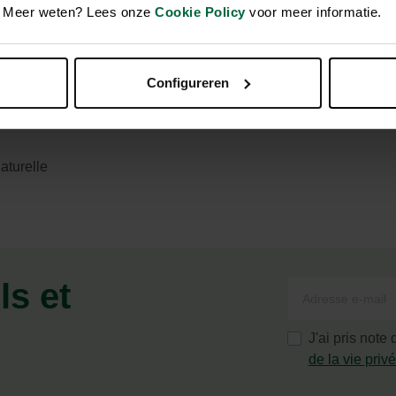
en. Meer weten? Lees onze
Cookie Policy
voor meer informatie.
Configureren
lle, pauvre en protéines
aturelle
ls et
J'ai pris note
de la vie priv