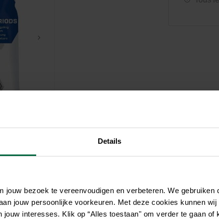
Soin et hygiène
Piscines
Entretien
Aquariums
Filtres & pompes
Filtres & pompes
Accessoires utiles
Détente
Details
om jouw bezoek te vereenvoudigen en verbeteren. We gebruiken
 aan jouw persoonlijke voorkeuren. Met deze cookies kunnen wij
jouw interesses. Klik op “Alles toestaan" om verder te gaan of 