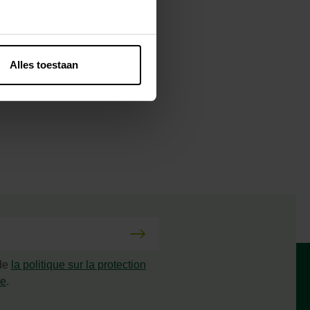
Alles toestaan
 de
la politique sur la protection
ée
.