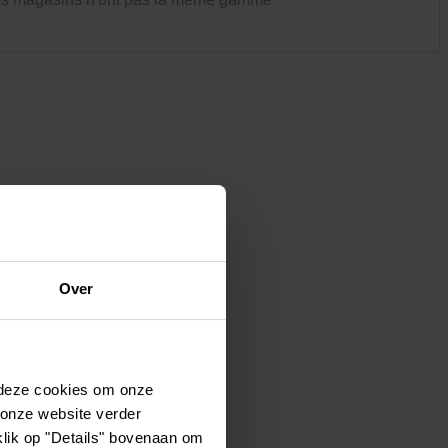
Vêtements et chaussures
Oiseaux et autres habitants du
jardin
Over
 deze cookies om onze
 onze website verder
klik op "Details" bovenaan om