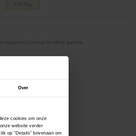
Vêtements et chaussures
6,55 €/kg
Oiseaux et autres habitants du
jardin
es magasins n'ont pas la même gamme
Over
 deze cookies om onze
 onze website verder
klik op "Details" bovenaan om