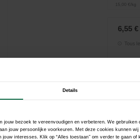
Soin et hygiène
Piscines
Entretien
15,00 €/kg
Aquariums
Filtres & pompes
Filtres & pompes
Accessoires utiles
Détente
6,55 €
Tous l
Details
om jouw bezoek te vereenvoudigen en verbeteren. We gebruiken
 aan jouw persoonlijke voorkeuren. Met deze cookies kunnen wij
jouw interesses. Klik op “Alles toestaan" om verder te gaan of 