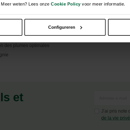
en. Meer weten? Lees onze
Cookie Policy
voor meer informatie.
Configureren
 & teneur grasse 15,5%
ion des plumes optimales
agnie
ls et
J'ai pris note
de la vie priv