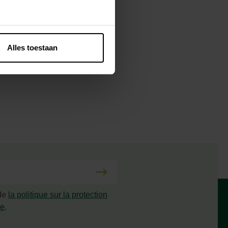
Alles toestaan
 de
la politique sur la protection
ée
.