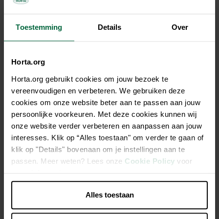
Tous les magasins n'ont pas la même gamme
Toestemming
Details
Over
Horta.org
Horta.org gebruikt cookies om jouw bezoek te
Description
vereenvoudigen en verbeteren. We gebruiken deze
cookies om onze website beter aan te passen aan jouw
Pâtée aux oeufs prête à l'emploi - canaris & oiseaux
persoonlijke voorkeuren. Met deze cookies kunnen wij
exotiques
onze website verder verbeteren en aanpassen aan jouw
interesses. Klik op “Alles toestaan" om verder te gaan of
klik op "Details" bovenaan om je instellingen aan te
Bonne ingestion & rapport nutritionnel idéal: protéine 17%
passen. Meer weten? Lees onze
Cookie Policy
voor
& teneur grasse 16%
meer informatie.
Idéal pendant l'élevage pour une croissance et une
formation des plumes optimales
Alles toestaan
C'est aussi une friandise appréciée pour l'oiseau de
compagnie