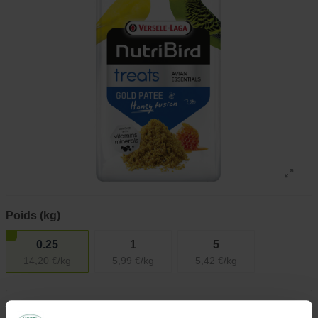
Poids (kg)
0.25
1
5
14,20 €/kg
5,99 €/kg
5,42 €/kg
3,55 €