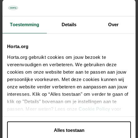
Tous les magasins n'ont pas la même gamme
Toestemming
Details
Over
Horta.org
Description
Horta.org gebruikt cookies om jouw bezoek te
vereenvoudigen en verbeteren. We gebruiken deze
Engrais organo-minéral en émiette à effet prolongé. L’effet
cookies om onze website beter aan te passen aan jouw
anti-mousse de ce produit est possible grâce à la présence
persoonlijke voorkeuren. Met deze cookies kunnen wij
de chélate de fer et sulfate de fer. Ce produit ne tache ni le
onze website verder verbeteren en aanpassen aan jouw
béton, ni les vêtements et est enrichi avec des bactéries
interesses. Klik op “Alles toestaan" om verder te gaan of
bénéfiques qui transforment les déchets organiques en
klik op "Details" bovenaan om je instellingen aan te
nutriments utiles. Fonctionne durant 3 mois.
passen. Meer weten? Lees onze
Cookie Policy
voor
meer informatie.
Le produit ne tache pas
Alles toestaan
Avec des bactéries pour une décomposition accélérée