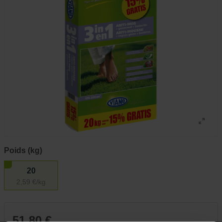
Poids (kg)
20
2,59 €/kg
51,80 €