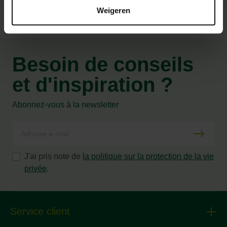
Weigeren
Besoin de conseils
et d'inspiration ?
Abonnez-vous à la newsletter
J'ai pris note de
la politique sur la protection de la vie
privée
.
Service client