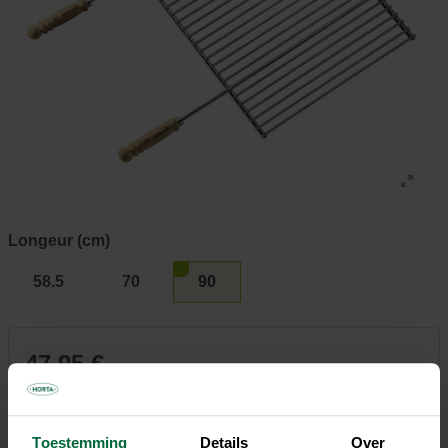
Longeur (cm)
58.5
70
90
47,95 €
Tous les magasins n'ont pas la même gamme
Toestemming
Details
Over