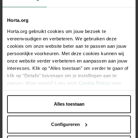
Horta.org
Description
Horta.org gebruikt cookies om jouw bezoek te
vereenvoudigen en verbeteren. We gebruiken deze
Barbecook grille de cuisson professionnelle en chrome et
cookies om onze website beter aan te passen aan jouw
bois 90x40cm FSC 100% sgsch-coc-041337
persoonlijke voorkeuren. Met deze cookies kunnen wij
onze website verder verbeteren en aanpassen aan jouw
interesses. Klik op “Alles toestaan" om verder te gaan of
Grille chromée.
klik op "Details" bovenaan om je instellingen aan te
Peut être raccourcie pour s'adapter à vos besoins.
passen. Meer weten? Lees onze
Cookie Policy
voor
Facile à nettoyer.
meer informatie.
Labellisé FSC®.
Alles toestaan
Caractéristiques
Configureren