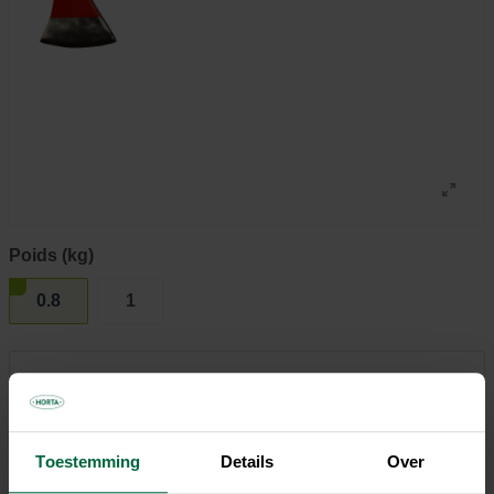
Poids (kg)
0.8
1
31,95 €
Tous les magasins n'ont pas la même gamme
Toestemming
Details
Over