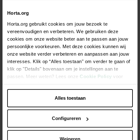
Horta.org
Horta.org gebruikt cookies om jouw bezoek te
Description
vereenvoudigen en verbeteren. We gebruiken deze
cookies om onze website beter aan te passen aan jouw
Hachette à main avec manche en frêne. Longueur tête:
persoonlijke voorkeuren. Met deze cookies kunnen wij
17cm. Poids tête: 800gr. Longueur manche: 38cm. Tranchant
onze website verder verbeteren en aanpassen aan jouw
affuté.
interesses. Klik op “Alles toestaan" om verder te gaan of
klik op "Details" bovenaan om je instellingen aan te
Pour fendre des branches et du bois fin
passen. Meer weten? Lees onze
Cookie Policy
voor
meer informatie.
Bord aiguisé
Alles toestaan
Caractéristiques
Configureren
Weigeren