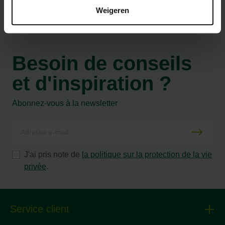
Weigeren
Besoin de conseils
et d'inspiration ?
Abonnez-vous à la newsletter
J'ai pris note de
la politique sur la protection de la vie
privée
.
Service client