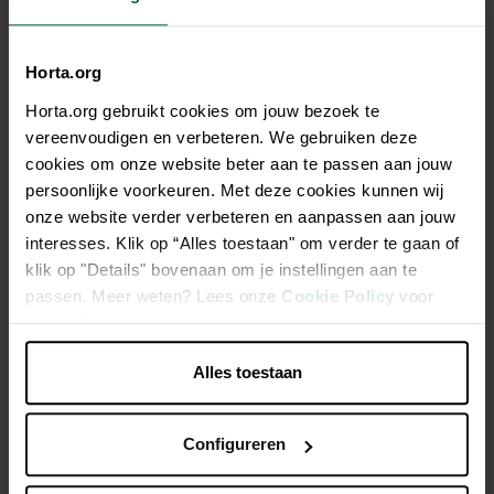
23,95 €
Tous les magasins n'ont pas la même gamme
Horta.org
Horta.org gebruikt cookies om jouw bezoek te
vereenvoudigen en verbeteren. We gebruiken deze
cookies om onze website beter aan te passen aan jouw
persoonlijke voorkeuren. Met deze cookies kunnen wij
Description
onze website verder verbeteren en aanpassen aan jouw
interesses. Klik op “Alles toestaan" om verder te gaan of
JV Home Sweet Home TIBET Coussin-XS 58x45cm
klik op "Details" bovenaan om je instellingen aan te
passen. Meer weten? Lees onze
Cookie Policy
voor
Coussin pour chien ultra doux
meer informatie.
Idéal pour la cage ou le couchage du chien
Alles toestaan
Caractéristiques
Configureren