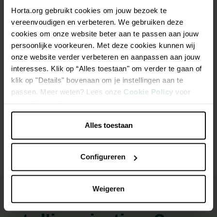
Horta.org gebruikt cookies om jouw bezoek te
vereenvoudigen en verbeteren. We gebruiken deze
cookies om onze website beter aan te passen aan jouw
persoonlijke voorkeuren. Met deze cookies kunnen wij
Description
onze website verder verbeteren en aanpassen aan jouw
interesses. Klik op “Alles toestaan" om verder te gaan of
Jerky rolls rabbit 100 gr
klik op "Details" bovenaan om je instellingen aan te
passen. Meer weten? Lees onze
Cookie Policy
voor
meer informatie.
Caractéristiques
Alles toestaan
Configureren
Weigeren
Besoin de conseils