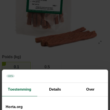
Poids (kg)
0.1
0.5
24,50 €/kg
22,10 €/kg
Toestemming
Details
Over
2,45 €
Rapport qualité/prix
Tous les magasins n'ont pas la même gamme
Horta.org