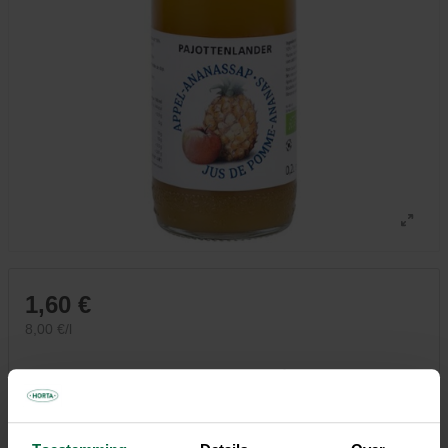
1,60 €
8,00 €/l
Tous les magasins n'ont pas la même gamme