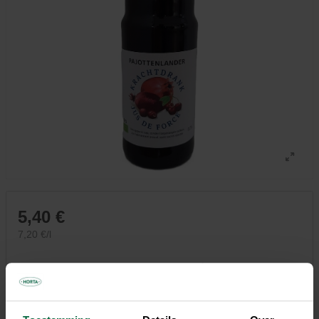
5,40 €
7,20 €/l
Tous les magasins n'ont pas la même gamme