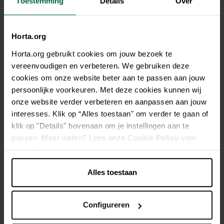
Toestemming
Details
Over
Description
Horta.org
Horta.org gebruikt cookies om jouw bezoek te
Pajottenlander est une marque belge spécialisée dans la
vereenvoudigen en verbeteren. We gebruiken deze
culture, la transformation et le commerce de fruits
cookies om onze website beter aan te passen aan jouw
biologiques. La gamme Pajottenlander comprend différents
persoonlijke voorkeuren. Met deze cookies kunnen wij
jus de fruits et de légumes ainsi que des préparations de
onze website verder verbeteren en aanpassen aan jouw
fruits. Tous les produits sont fabriqués avec savoir-faire,
interesses. Klik op “Alles toestaan" om verder te gaan of
passion et commerce équitable. Des fruits purs, des jus purs
klik op "Details" bovenaan om je instellingen aan te
et du pur plaisir.
passen. Meer weten? Lees onze
Cookie Policy
voor
meer informatie.
Une boisson saine 100% biologique pour de meilleures
performances sportives.
Alles toestaan
Caractéristiques
Configureren