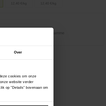
Vêtements et chaussures
12,40 €/kg
12,40 €/kg
Oiseaux et autres habitants du
jardin
es magasins n'ont pas la même gamme
Over
 deze cookies om onze
 onze website verder
klik op "Details" bovenaan om