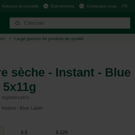
Astuces et conseils
Évènements
Contactez-nous
FR
ins
Large gamme
de produits de qualité
Arrosage
Cheval
Carburant
Barbecue
Moutons, chèvres, cerfs et
cochons
Tuyaux et arroseurs
Alimentation et récompense
Pellets de bois
Barbecues au charbon de bois
Alimentation et récompense
Connecteurs et raccords
Soin et hygiène
Barbecues à gaz
e sèche - Instant - Blue
Soin et hygiène
Pompes
Matériau étable
Barbecues électriques
Matériau étable
Systèmes intelligents
Accessoires utiles
Plancha
 5x11g
Accessoires utiles
Tonneaux de pluie
Clôture
Carburant
Clôture
Arrosoirs
Équipement
Aromatisant
HQ000014971
Accessoires
Entretien
 Instant - Blue Label
Autres
Lutte contre les parasites
0.5
0.125