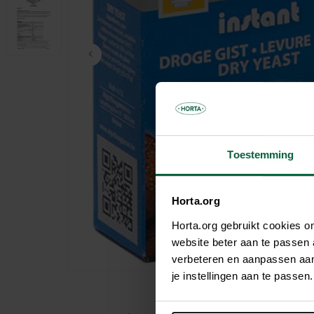
Parasols & toiles d'ombrage
Cages et volières
Abri de jardin
Autres habitants du jardin
Pots de fleurs et jardinières
Jouer
Chambre de jardin
Chauffage
Accessoires utiles
Carport
Éclairage du jardin
Pergola
Décoration
Boîte aux lettres
Jeux de jardin
Matériaux de construction
Bordure
Gazon artificiel
Toestemming
Horta.org
Horta.org gebruikt cookies 
website beter aan te passen
verbeteren en aanpassen aan 
je instellingen aan te pass