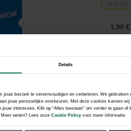
Soin et hygiène
Piscines
Entretien
34,55 €/kg
Aquariums
Filtres & pompes
Filtres & pompes
Accessoires utiles
Détente
1,90 €
Tous l
Details
om jouw bezoek te vereenvoudigen en verbeteren. We gebruiken
 aan jouw persoonlijke voorkeuren. Met deze cookies kunnen wij
jouw interesses. Klik op “Alles toestaan" om verder te gaan of 
en. Meer weten? Lees onze
Cookie Policy
voor meer informatie.