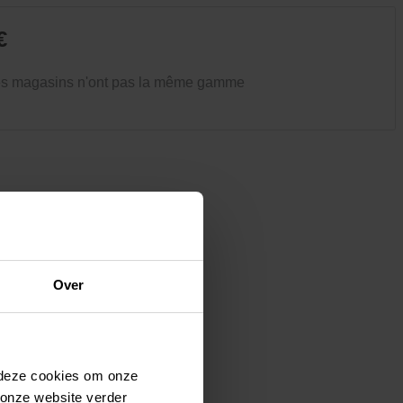
Vêtements et chaussures
Oiseaux et autres habitants du
€
jardin
es magasins n'ont pas la même gamme
Over
 deze cookies om onze
 onze website verder