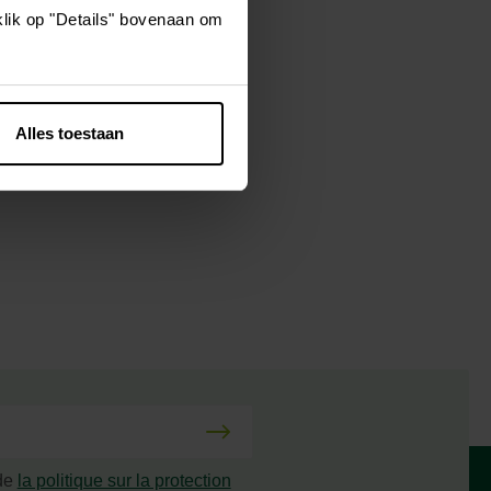
klik op "Details" bovenaan om
mite la
Alles toestaan
 de
la politique sur la protection