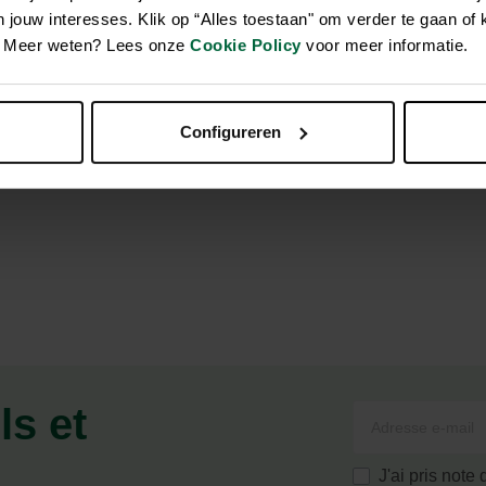
jouw interesses. Klik op “Alles toestaan" om verder te gaan of 
en. Meer weten? Lees onze
Cookie Policy
voor meer informatie.
on dense. Action indirecte contre la mousse : un gazon dense li
pour un gazon vert foncé.
Configureren
ls et
J'ai pris note