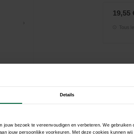
Soin et hygiène
Piscines
Entretien
Aquariums
Filtres & pompes
Filtres & pompes
19,55 
Accessoires utiles
Détente
Tous l
Details
om jouw bezoek te vereenvoudigen en verbeteren. We gebruiken
 aan jouw persoonlijke voorkeuren. Met deze cookies kunnen wij