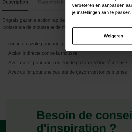
Description
Caractéristiques
verbeteren en aanpassen aan 
je instellingen aan te pass
Engrais gazon à action rapide riche en azote pour un beau gaz
croissance de mousse et de mauvaises herbes. Enrichi en fer 
Weigeren
Riche en azote pour une gazon beau et dense
Action indirecte contre la mousse
Avec du fer pour une couleur de gazon vert foncé intense
Avec du fer pour une couleur de gazon vert foncé intense
Besoin de consei
d'inspiration ?