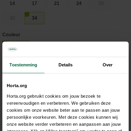
14
17
21
24
28
30
34
Couleur
Blanc
Vert pistache
Vert thym
Toestemming
Details
Over
8,35 €
Tous les magasins n'ont pas la même gamme
Horta.org
Horta.org gebruikt cookies om jouw bezoek te
vereenvoudigen en verbeteren. We gebruiken deze
cookies om onze website beter aan te passen aan jouw
persoonlijke voorkeuren. Met deze cookies kunnen wij
Description
onze website verder verbeteren en aanpassen aan jouw