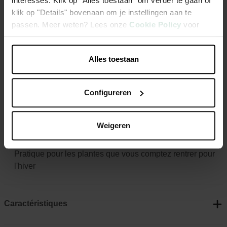
interesses. Klik op “Alles toestaan" om verder te gaan of
Elho Loft Urban Soucoupe Ronde 34 - blanc - L 34 x B 34 x
klik op "Details" bovenaan om je instellingen aan te
H 5 cm - extérieur;accessoires - 100% recyclé
passen. Meer weten? Lees onze
Cookie Policy
voor
meer informatie.
Des plantes toujours épanouies, grâce à la récupération
Alles toestaan
de l'ecxès d'eau
Il existe une soucoupe assortie à chaque pot de fleur elho
Configureren
Pratique contre les tâches d'humidité sur les meubles ou
le sol
En cas de gelées, veillez à enlever la soucoupe pour que
Weigeren
les racines de vos plantes ne gèlent pas
Pratique pour les plantes que vous comptez rentrer pour
l'hiver
Caractéristiques