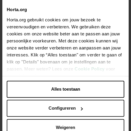
Horta.org
Description
Horta.org gebruikt cookies om jouw bezoek te
Tissage souple pour une prise en main confortable. Avec
vereenvoudigen en verbeteren. We gebruiken deze
grande dragonne et mousqueton avec virole.
cookies om onze website beter aan te passen aan jouw
persoonlijke voorkeuren. Met deze cookies kunnen wij
onze website verder verbeteren en aanpassen aan jouw
Matériau de ceinture en nylon résistant
interesses. Klik op “Alles toestaan" om verder te gaan of
Softgrip : S'adapte en douceur et confortablement à la
klik op "Details" bovenaan om je instellingen aan te
main
passen. Meer weten? Lees onze
Cookie Policy
voor
Grande poignée pour un contrôle accru
meer informatie.
Alles toestaan
Caractéristiques
Configureren
Weigeren