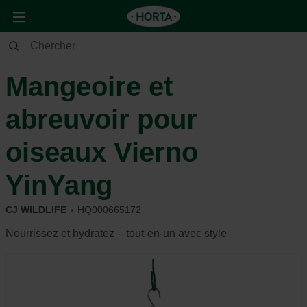
Jardin
Autres
Oiseaux et autres habitants du jardin
Mangeoire et
abreuvoir pour
oiseaux Vierno
YinYang
CJ WILDLIFE
HQ000665172
Nourrissez et hydratez – tout-en-un avec style