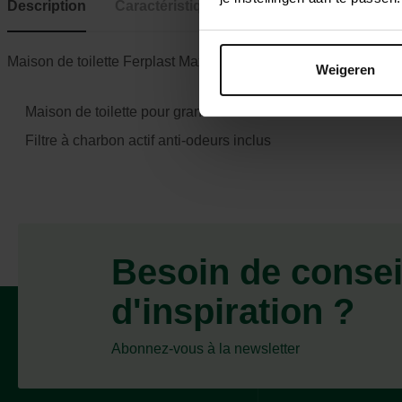
Description
Caractéristiques
Maison de toilette Ferplast Maxi Bella Cabrio pour grands chat
Weigeren
Maison de toilette pour grands chats
Filtre à charbon actif anti-odeurs inclus
Besoin de consei
d'inspiration ?
Abonnez-vous à la newsletter