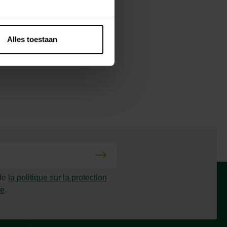
Alles toestaan
 de
la politique sur la protection
ée
.