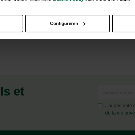
s, avec ouverture sur le dessus
Configureren
ls et
J'ai pris note
de la vie priv