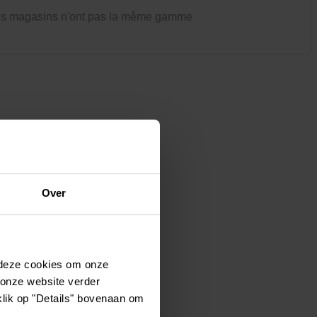
Vêtements et chaussures
es magasins n'ont pas la même gamme
Oiseaux et autres habitants du
jardin
Over
 deze cookies om onze
 onze website verder
klik op "Details" bovenaan om