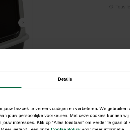
Soin et hygiène
Piscines
Entretien
Tous l
Aquariums
Filtres & pompes
Filtres & pompes
Accessoires utiles
Détente
Details
om jouw bezoek te vereenvoudigen en verbeteren. We gebruiken
 aan jouw persoonlijke voorkeuren. Met deze cookies kunnen wij
jouw interesses. Klik op “Alles toestaan" om verder te gaan of 
en. Meer weten? Lees onze
Cookie Policy
voor meer informatie.