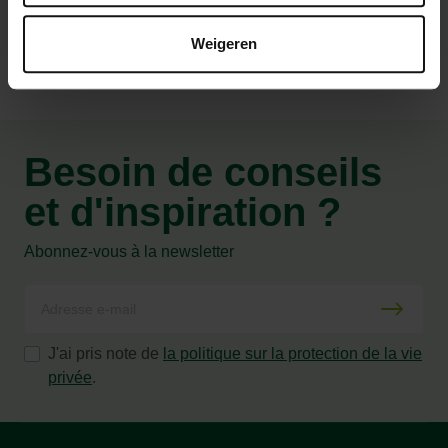
Weigeren
Besoin de conseils
et d'inspiration ?
Abonnez-vous à la newsletter
J'ai pris note de
la politique sur la protection de la vie
privée
.