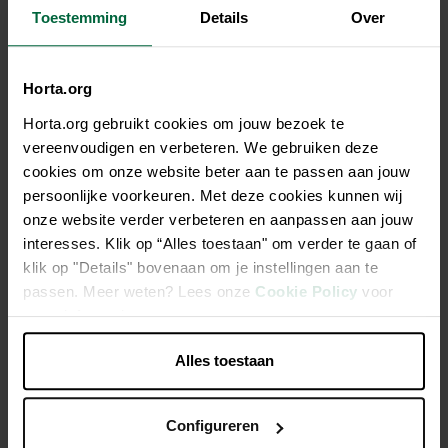
10,45 €/kg
Toestemming
Details
Over
Tous les magasins n'ont pas la même gamme
Horta.org
Horta.org gebruikt cookies om jouw bezoek te
vereenvoudigen en verbeteren. We gebruiken deze
cookies om onze website beter aan te passen aan jouw
Description
persoonlijke voorkeuren. Met deze cookies kunnen wij
onze website verder verbeteren en aanpassen aan jouw
Un somptueux mélange de tendres bouchées enrobées
interesses. Klik op “Alles toestaan" om verder te gaan of
d'une sauce exquise. Une recette exceptionnelle pour
klik op "Details" bovenaan om je instellingen aan te
encore plus de complicité avec votre petit félin.
passen. Meer weten? Lees onze
Cookie Policy
voor
meer informatie.
Aliment complet pour chats adultes.
Alles toestaan
Au saumon Aux poissons blancs Au poulet Au bœuf
Configureren
Caractéristiques