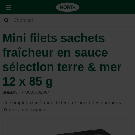
Animaux
Chat
Alimentation et récompense
Mini filets sachets
fraîcheur en sauce
sélection terre & mer
12 x 85 g
SHEBA
HQ000002354
Un somptueux mélange de tendres bouchées enrobées
d'une sauce exquise.