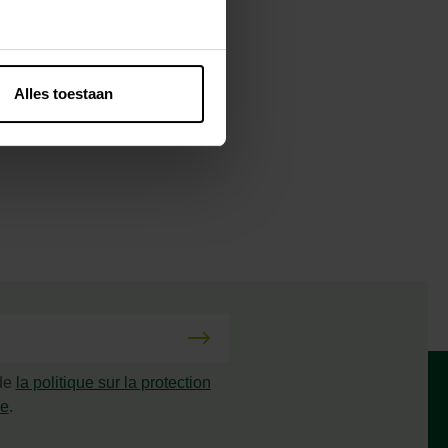
Alles toestaan
 de
la politique sur la protection
ée
.