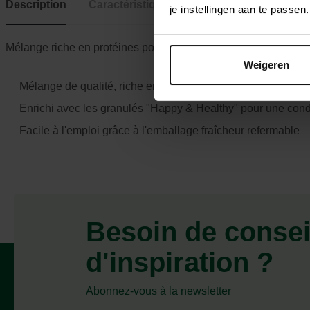
Description
Caractéristiques
je instellingen aan te pass
Mélange riche en protéines pour hamsters, gerbilles, rats & so
Weigeren
Mélange de qualité, riche en énergie pour hamsters, gerbille
Enrichi avec les granulés "Happy & Healthy" pour une cond
Facile à l'emploi grâce à l'emballage fraîcheur refermable
Besoin de consei
d'inspiration ?
Abonnez-vous à la newsletter