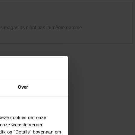
Vêtements et chaussures
Oiseaux et autres habitants du
jardin
es magasins n'ont pas la même gamme
Over
 deze cookies om onze
 onze website verder
klik op "Details" bovenaan om