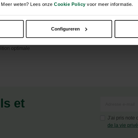
en. Meer weten? Lees onze
Cookie Policy
voor meer informatie.
uris
Configureren
s, rats et souris
ition optimale
ls et
J'ai pris note
de la vie priv