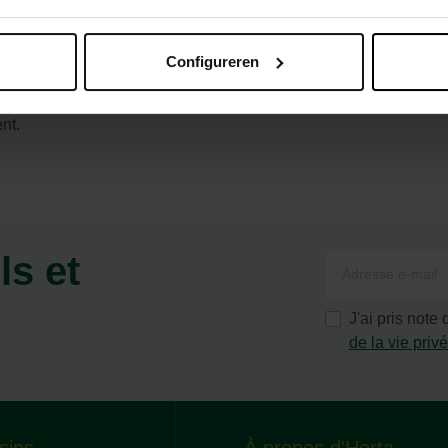
Configureren
et produits dans le respect de l'environnement.
nt.
ls et
J'ai pris note
de la vie priv