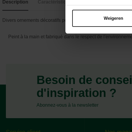
Description
Caractéristiques
Weigeren
Divers ornements décoratifs pour l'aquarium. Peints à la main 
Peint à la main et fabriqué dans le respect de l'environneme
Besoin de consei
d'inspiration ?
Abonnez-vous à la newsletter