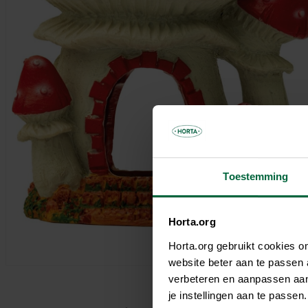
Parasols & toiles d'ombrage
Cages et volières
Abri de jardin
Autres habitants du jardin
Pots de fleurs et jardinières
Jouer
Chambre de jardin
Chauffage
Accessoires utiles
Carport
Éclairage du jardin
Pergola
Décoration
Boîte aux lettres
Jeux de jardin
Matériaux de construction
Bordure
Gazon artificiel
Toestemming
Horta.org
Horta.org gebruikt cookies 
website beter aan te passen
verbeteren en aanpassen aan 
je instellingen aan te pass