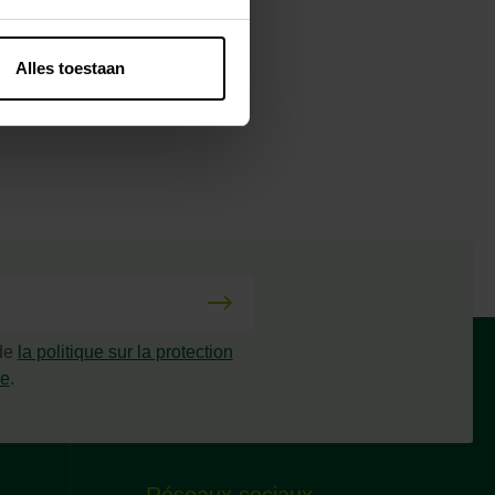
Alles toestaan
 de
la politique sur la protection
ée
.