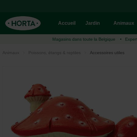
Accueil
Jardin
Animaux
Magasins dans toute la
Belgique
Exper
Gazon
Chien
Plantes
Potager
Chat
Déco
Animaux
Poissons, étangs & reptiles
Accessoires utiles
Semences de gazon
Alimentation et récompense
Protection
Plants potagers
Alimentation et récompense
Bougies
Engrais pour gazon
Soins et hygiène
Entretien
Semences
Soin et hygiène
Poterie
Chaux et amendements de sol
Dormir
Terreau & substrat
Terreau & substrat
Dormir
Intérieur
Problèmes de gazon
Voyager
Engrais
Voyager
Se promener
Chaux et amendements de sol
Jouer et éduquer
Entrainer et éduquer
Serre
Jouer
Matériel pour cultiver
Protection
Oiseau d'ornement
Oiseau du jardin
La vie au grand air
Aménagement du jardin
Alimentation et récompense
Alimentation et récompense
Meubles de jardin
Soin et hygiène
Clôture
Accessoires utiles