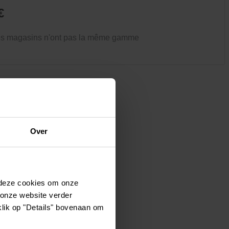
Vêtements et chaussures
€
Oiseaux et autres habitants du
jardin
es magasins n'ont pas la même gamme
Over
 deze cookies om onze
 onze website verder
klik op "Details" bovenaan om