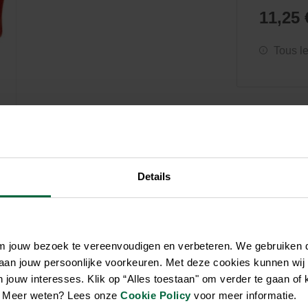
Soin et hygiène
Piscines
Entretien
11,25 
Aquariums
Filtres & pompes
Filtres & pompes
Accessoires utiles
Détente
Tous l
Details
om jouw bezoek te vereenvoudigen en verbeteren. We gebruiken
 aan jouw persoonlijke voorkeuren. Met deze cookies kunnen wij
jouw interesses. Klik op “Alles toestaan" om verder te gaan of 
en. Meer weten? Lees onze
Cookie Policy
voor meer informatie.