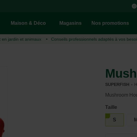
Maison & Déco
Magasins
Nos promotions
t
en jardin et animaux
Conseils
professionnels adaptés à vos beso
Jardin d’ornement
Lapin et rongeur
Cuisine
Outils de jardin
Volaille
Maison
Semences, tubercules et bulbes
Alimentation et récompense
Mélanges pour pain
Tailler
Alimentation et récompense
Produits de nettoyage et
d'entretien
Terreau & substrat
Soin et hygiène
Mélanges pour desserts
Tondre le gazon
Soin et hygiène
Matériel de nettoyage et
Mush
Engrais
Dormir
Ingrédients pour pâtisserie
Pulvérisateur
Poulailler et enclos
d'entretien
Chaux et amendements de sol
Jouer
Décoration pour pâtisserie
Outils manuels
Accessoires utiles
Lutte contre les insectes dans et
SUPERFISH
H
Protection
Cages et enclos
Produits de surgelés
Machines de jardin
autour de la maison
Couvre Sol
Boissons
Autres
Électricité
Mushroom Ho
Autre aliments
Taille
Ustensiles de pâtisserie &
cuisine
Poissons, étangs &
Pigeon
S
reptiles
Piscine
Étang
Alimentation et récompense
Alimentation et récompense
Entretien
Construction
Soin et hygiène