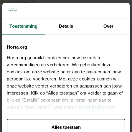
8,19 €/kg
6,55 €
Toestemming
Details
Over
Tous les magasins n'ont pas la même gamme
Horta.org
Horta.org gebruikt cookies om jouw bezoek te
vereenvoudigen en verbeteren. We gebruiken deze
cookies om onze website beter aan te passen aan jouw
persoonlijke voorkeuren. Met deze cookies kunnen wij
Description
onze website verder verbeteren en aanpassen aan jouw
interesses. Klik op “Alles toestaan" om verder te gaan of
Mélange de graines enrichi en granulés VAM
klik op "Details" bovenaan om je instellingen aan te
passen. Meer weten? Lees onze
Cookie Policy
voor
Mélange de graines enrichi de vitamines, acides aminés
meer informatie.
et minéraux = condition optimale
Un bon fonctionnement des intestins et une digestion
Alles toestaan