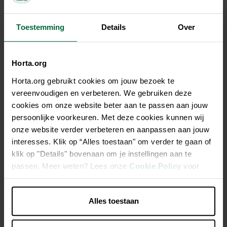
Toestemming
Details
Over
Description
EURO PREMIUM ADULT TURKEY with TUNA & SALMON
Horta.org
est une délicieuse pâtée pour chiens avec beaucoup de
viande, de poisson, de légumes, de fruits et d'épices. Le thon
Horta.org gebruikt cookies om jouw bezoek te
et le saumon savoureux se combinent parfaitement avec le
vereenvoudigen en verbeteren. We gebruiken deze
délicieux potiron, la succulente poire et le persil frais. Notre
cookies om onze website beter aan te passen aan jouw
mélange spécial d'épices apporte naturellement à l'aliment
persoonlijke voorkeuren. Met deze cookies kunnen wij
une saveur exquise.
onze website verder verbeteren en aanpassen aan jouw
interesses. Klik op “Alles toestaan" om verder te gaan of
klik op "Details" bovenaan om je instellingen aan te
Riche en dinde
passen. Meer weten? Lees onze
Cookie Policy
voor
Avec thon & saumon
meer informatie.
Avec potiron & poire
Alles toestaan
Contient du persil frais
Recette viande & poisson