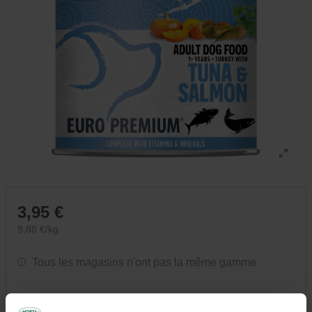
3,95 €
9,88 €/kg
Tous les magasins n'ont pas la même gamme