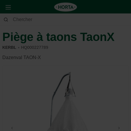
Animaux
Cheval
Accessoires utiles
Piège à taons TaonX
KERBL
HQ000227789
Dazenval TAON-X