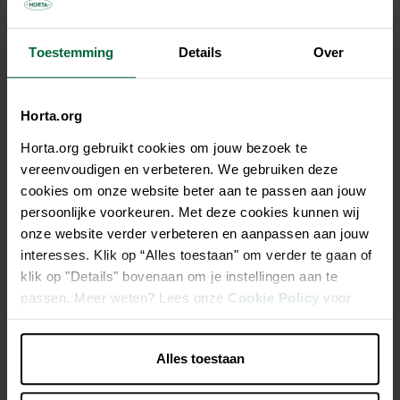
Toestemming
Details
Over
Description
Horta.org
Chaque piège réduit la quantité de taons jusqu'à 95 % dans
Horta.org gebruikt cookies om jouw bezoek te
l'environnement direct. Facile à monter et extrêmement
vereenvoudigen en verbeteren. We gebruiken deze
robuste. Pièces métalliques garanties 2 ans. Comment
cookies om onze website beter aan te passen aan jouw
fonctionne le piège ? La balle se réchauffe et simule ainsi un
persoonlijke voorkeuren. Met deze cookies kunnen wij
corps-cible dont les taons peuvent sucer le sang. Après la
onze website verder verbeteren en aanpassen aan jouw
tentative infructueuse de collecte de sang, l'insecte s'élève
interesses. Klik op “Alles toestaan" om verder te gaan of
de sa cible et identifie le collecteur piège comme étant la
klik op "Details" bovenaan om je instellingen aan te
seule issue possible.
passen. Meer weten? Lees onze
Cookie Policy
voor
meer informatie.
Construction en acier et en acier inoxydable
Alles toestaan
Installation facile, à l'aide d'une perceuse à sol