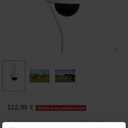
112,95 €
Diminué en permanence
Tous les magasins n'ont pas la même gamme