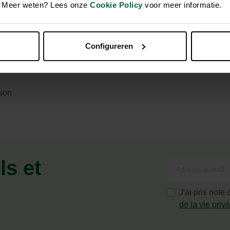
en. Meer weten? Lees onze
Cookie Policy
voor meer informatie.
le pour la cuisson à haute température sur votre barbecue. Son 
Configureren
on des flammes directes.
sson
ls et
J'ai pris note
de la vie priv