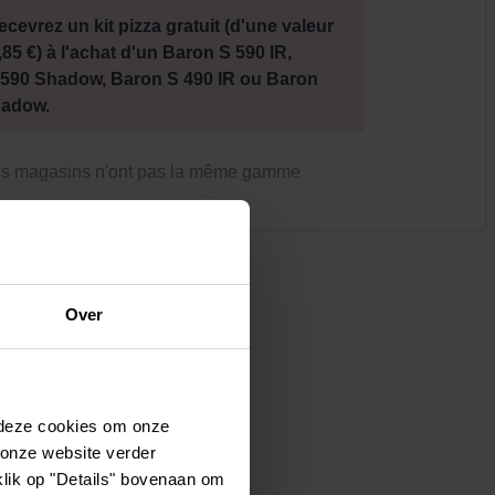
Vêtements et chaussures
ecevrez un kit pizza gratuit (d'une valeur
Oiseaux et autres habitants du
,85 €) à l'achat d'un Baron S 590 IR,
jardin
590 Shadow, Baron S 490 IR ou Baron
hadow.
es magasins n'ont pas la même gamme
Over
 deze cookies om onze
 onze website verder
klik op "Details" bovenaan om