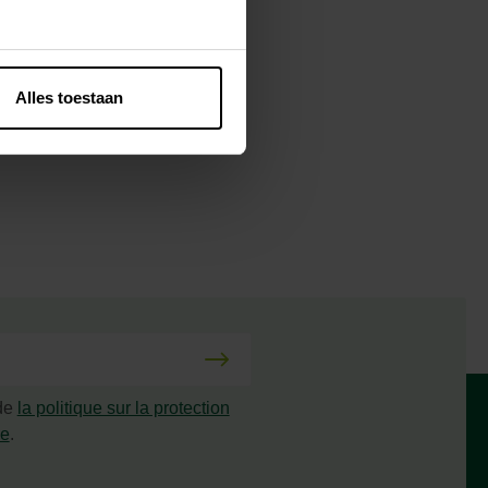
épaisseur de 2
Alles toestaan
 de
la politique sur la protection
ée
.