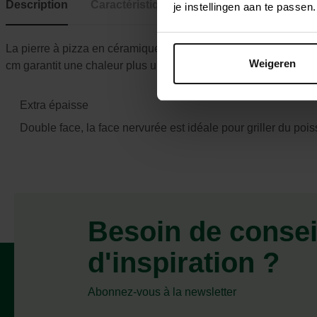
Description
Caractéristiques
je instellingen aan te pass
La pierre à pizza en céramique de 38 cm de diamètre est idéa
Weigeren
cm garantit une chaleur plus uniforme et une meilleure isolati
Extra épaisse
Double face, la face nervurée est idéale pour griller du poi
Besoin de consei
d'inspiration ?
Abonnez-vous à la newsletter