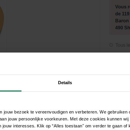
Soin et hygiène
Piscines
Entretien
Vous r
Aquariums
Filtres & pompes
Filtres & pompes
de 119
Accessoires utiles
Détente
Baron 
490 S
Tous l
Details
om jouw bezoek te vereenvoudigen en verbeteren. We gebruiken
 aan jouw persoonlijke voorkeuren. Met deze cookies kunnen wij
jouw interesses. Klik op “Alles toestaan" om verder te gaan of 