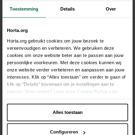
Toestemming
Details
Over
Description
Piquet de fer plastifié doté d'un isolateur queue de cochon.
Horta.org
En cas d'utilisation de plusieurs fils, utiliser les isolateurs à
écrou # 010950 / 010943. Hauteur de clôture maximale :
Horta.org gebruikt cookies om jouw bezoek te
0,85m.
vereenvoudigen en verbeteren. We gebruiken deze
cookies om onze website beter aan te passen aan jouw
persoonlijke voorkeuren. Met deze cookies kunnen wij
Piquet léger et solide en acier à ressort
onze website verder verbeteren en aanpassen aan jouw
Plastique résistant aux UV pour une isolation efficace
interesses. Klik op “Alles toestaan" om verder te gaan of
Revêtement isolant blanc pour une visibilité maximale et
klik op "Details" bovenaan om je instellingen aan te
localisation facile
passen. Meer weten? Lees onze
Cookie Policy
voor
meer informatie.
Pied pointu de 85mm de long, pour une installation facile
Revêtement plastique isolant thermo-soudé, pour une
Alles toestaan
bonne résistance aux intempéries
Configureren