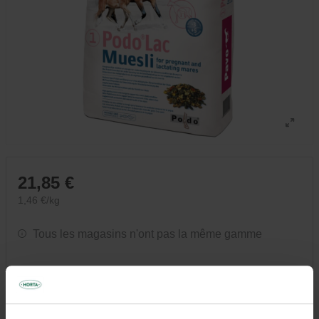
21,85 €
1,46 €/kg
Tous les magasins n'ont pas la même gamme