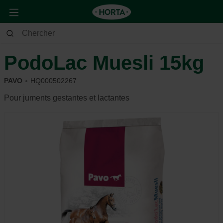
Animaux
Cheval
Alimentation et récompense
PodoLac Muesli 15kg
PAVO
HQ000502267
Pour juments gestantes et lactantes