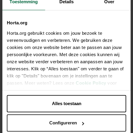
Toestemming
Details
Over
Description
Pavo Podo®Lac Muesli est le soutien optimale de votre
Horta.org
jument pendant la gestation et la lactation - et alors au même
temps le poulain
Horta.org gebruikt cookies om jouw bezoek te
vereenvoudigen en verbeteren. We gebruiken deze
cookies om onze website beter aan te passen aan jouw
Mélange pour garder la jument en condition optimale
persoonlijke voorkeuren. Met deze cookies kunnen wij
Favorise la lactation
onze website verder verbeteren en aanpassen aan jouw
Contient le concept approuvé Podo® pour un bon
interesses. Klik op “Alles toestaan" om verder te gaan of
développement de l'os
klik op "Details" bovenaan om je instellingen aan te
passen. Meer weten? Lees onze
Cookie Policy
voor
Pour une bonne digestion grâce au prébiotiques et fibres
meer informatie.
Riche en oligo éléments bien assimilable (cuivre, zinc et
manganèse)
Alles toestaan
Configureren
Caractéristiques