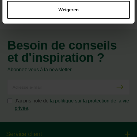
Weigeren
Besoin de conseils
et d'inspiration ?
Abonnez-vous à la newsletter
J'ai pris note de
la politique sur la protection de la vie
privée
.
Service client