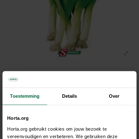
2,10 €
Tous les magasins n'ont pas la même gamme
Toestemming
Details
Over
Horta.org
Horta.org gebruikt cookies om jouw bezoek te
Description
vereenvoudigen en verbeteren. We gebruiken deze