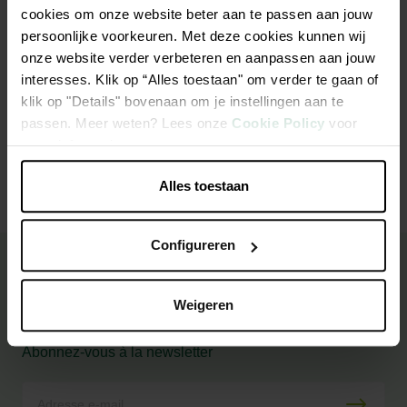
cookies om onze website beter aan te passen aan jouw
Variété ancienne connue et résistante à l'hiver.
persoonlijke voorkeuren. Met deze cookies kunnen wij
onze website verder verbeteren en aanpassen aan jouw
interesses. Klik op “Alles toestaan" om verder te gaan of
klik op "Details" bovenaan om je instellingen aan te
Caractéristiques
passen. Meer weten? Lees onze
Cookie Policy
voor
meer informatie.
Alles toestaan
Configureren
Besoin de conseils
et d'inspiration ?
Weigeren
Abonnez-vous à la newsletter