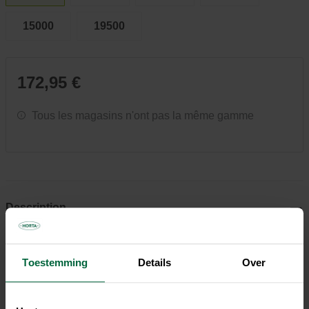
15000
19500
172,95 €
Tous les magasins n'ont pas la même gamme
Description
Pond Eco Next, nos nouvelles générations de pompes Next
sont les plus économiques du marché. Parfaites pour la
Toestemming
Details
Over
filtration et le mouvement de l'eau avec la plus faible
consommation d'énergie possible. Le nouveau moteur
assure de très bonnes performances et une très grande