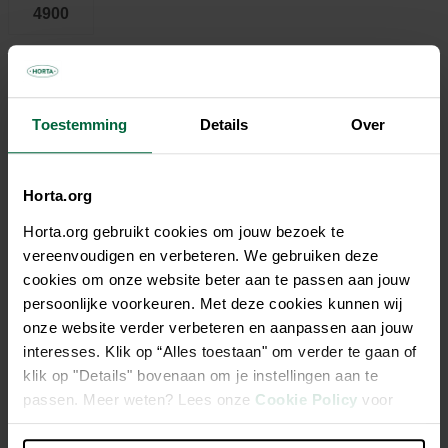
4900
69,95 €
Toestemming
Details
Over
Tous les magasins n'ont pas la même gamme
Horta.org
Horta.org gebruikt cookies om jouw bezoek te
vereenvoudigen en verbeteren. We gebruiken deze
Description
cookies om onze website beter aan te passen aan jouw
persoonlijke voorkeuren. Met deze cookies kunnen wij
Pompe de bassin multifonctionnelle économe en énergie
onze website verder verbeteren en aanpassen aan jouw
pour fontaines et filtres de bassin simples.
interesses. Klik op “Alles toestaan" om verder te gaan of
klik op "Details" bovenaan om je instellingen aan te
passen. Meer weten? Lees onze
Cookie Policy
voor
Comprend deux buses différentes : une buse de fontaine
meer informatie.
et une buse à bulle d'eau (Pond-Flow ECO 600 comprend