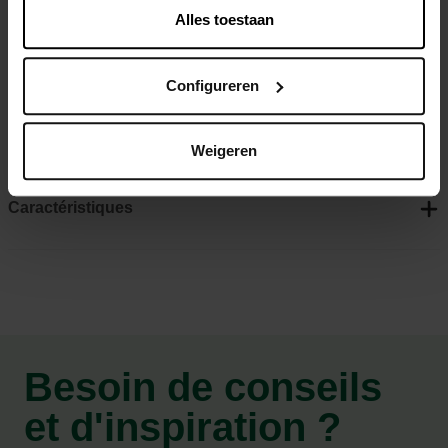
une buse de fontaine)
Alles toestaan
Réglable en hauteur et inclinable (15°)
Économe en énergie, donc économique à utiliser
Configureren
Y compris 10 mètres de câble
Garantie 2 ans et approbation TÜV
Weigeren
Caractéristiques
Besoin de conseils
et d'inspiration ?