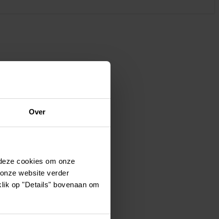
Vêtements et chaussures
Oiseaux et autres habitants du
jardin
Over
 deze cookies om onze
 onze website verder
klik op "Details" bovenaan om