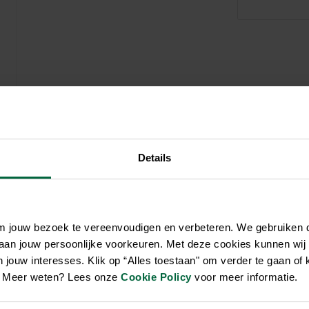
Soin et hygiène
Piscines
Entretien
Aquariums
Filtres & pompes
Filtres & pompes
Accessoires utiles
Détente
Details
om jouw bezoek te vereenvoudigen en verbeteren. We gebruiken
 aan jouw persoonlijke voorkeuren. Met deze cookies kunnen wij
jouw interesses. Klik op “Alles toestaan" om verder te gaan of 
en. Meer weten? Lees onze
Cookie Policy
voor meer informatie.