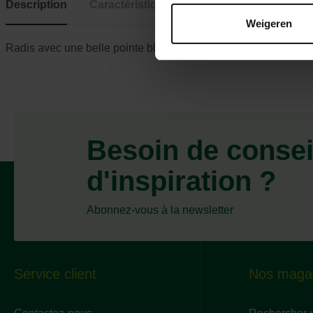
Description
Caractéristiques
Weigeren
Radis avec une belle pointe blanche, ne se détériore pas mê
Besoin de consei
d'inspiration ?
Abonnez-vous à la newsletter
Service client
Nos maga