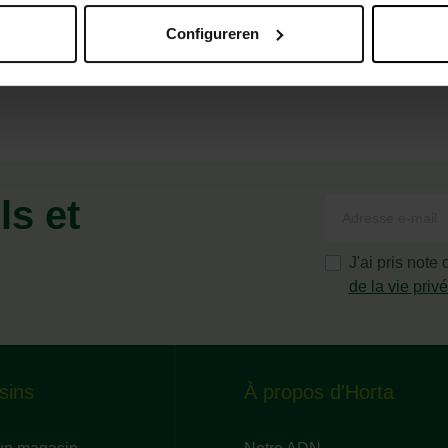
Configureren
me avec un fort développement.
ls et
J'ai pris note
de la vie priv
sins
À propos d'Horta