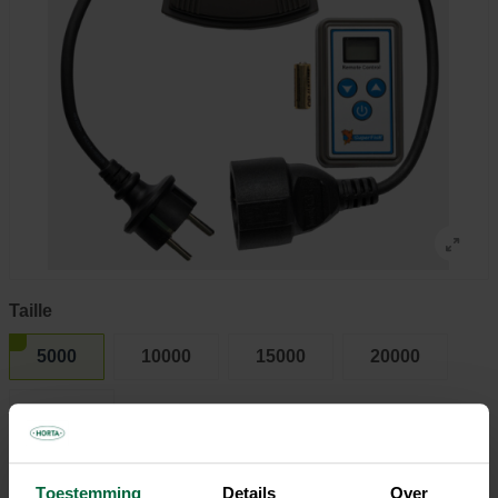
Taille
5000
10000
15000
20000
26000
Toestemming
Details
Over