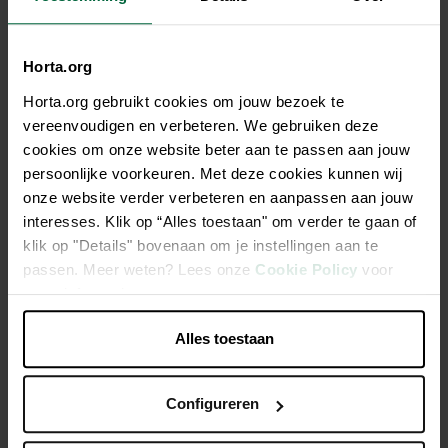
61,95 €
Tous les magasins n'ont pas la même gamme
Horta.org
Horta.org gebruikt cookies om jouw bezoek te
vereenvoudigen en verbeteren. We gebruiken deze
cookies om onze website beter aan te passen aan jouw
persoonlijke voorkeuren. Met deze cookies kunnen wij
Description
onze website verder verbeteren en aanpassen aan jouw
interesses. Klik op “Alles toestaan" om verder te gaan of
Remote Control Pond Eco+Rc 5.000
klik op "Details" bovenaan om je instellingen aan te
passen. Meer weten? Lees onze
Cookie Policy
voor
10 niveaux de réglage de la puissance
meer informatie.
Télécommande pour régler le débit et la hauteur de l'eau
Alles toestaan
Caractéristiques
Configureren