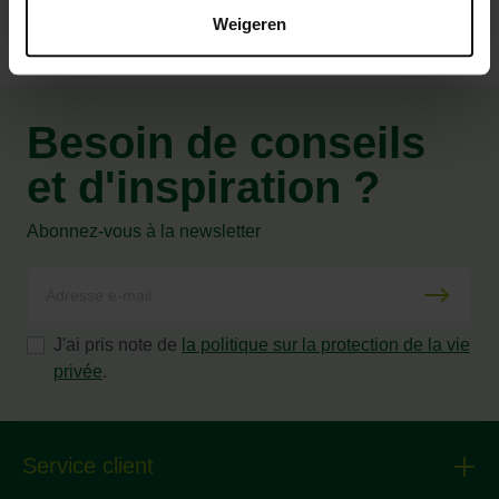
Weigeren
Besoin de conseils
et d'inspiration ?
Abonnez-vous à la newsletter
J'ai pris note de
la politique sur la protection de la vie
privée
.
Service client