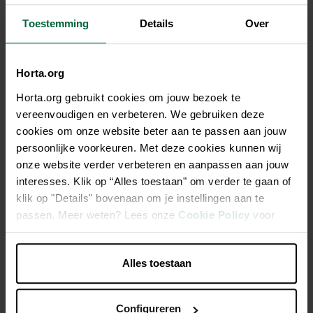
Tous les magasins n'ont pas la même gamme
Toestemming
Details
Over
Horta.org
Horta.org gebruikt cookies om jouw bezoek te
Description
vereenvoudigen en verbeteren. We gebruiken deze
cookies om onze website beter aan te passen aan jouw
125 bulbes à floraison estivale bleus et blancs en 5 variétés :
persoonlijke voorkeuren. Met deze cookies kunnen wij
Gladiolus callianthus (blanc) ; Gladiolus à grandes fleurs
onze website verder verbeteren en aanpassen aan jouw
bleu ; Dahlia top mix blanc ; Triteleia Corrina (bleu) et
interesses. Klik op “Alles toestaan" om verder te gaan of
Anémones Mr. Fokker (bleu). Ces 5 espèces peuvent être
klik op "Details" bovenaan om je instellingen aan te
plantées en combinaison les unes avec les autres. Vous
passen. Meer weten? Lees onze
Cookie Policy
voor
pouvez également bien les combiner avec des plantes
meer informatie.
vivaces, des arbustes et des annuelles. Les bulbes
conviennent également à la plantation en pot sur la terrasse
Alles toestaan
ou le balcon.
Configureren