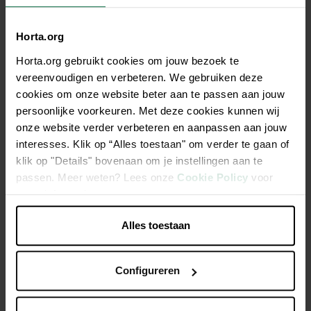
Horta.org
Description
Horta.org gebruikt cookies om jouw bezoek te
vereenvoudigen en verbeteren. We gebruiken deze
M-PETS POO sacs à déjections 100% compostable 4x15
cookies om onze website beter aan te passen aan jouw
pièces
persoonlijke voorkeuren. Met deze cookies kunnen wij
onze website verder verbeteren en aanpassen aan jouw
interesses. Klik op “Alles toestaan" om verder te gaan of
Utilisez les sacs seuls ou associez-les à l'un de nos
klik op "Details" bovenaan om je instellingen aan te
distributeurs pour une collecte rapide et facile.
passen. Meer weten? Lees onze
Cookie Policy
voor
Sa grande taille permet de ramasser facilement tous les
meer informatie.
déjections laissées par votre ami à quatre pattes.
Alles toestaan
Caractéristiques
Configureren