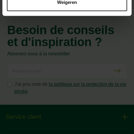
Weigeren
Besoin de conseils
et d'inspiration ?
Abonnez-vous à la newsletter
J'ai pris note de
la politique sur la protection de la vie
privée
.
Service client