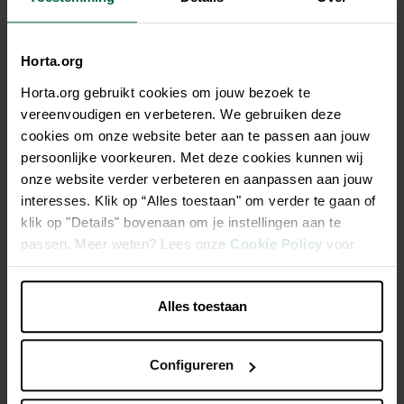
Horta.org
12,95 €
Rapport qualité/prix
Horta.org gebruikt cookies om jouw bezoek te
Tous les magasins n'ont pas la même gamme
vereenvoudigen en verbeteren. We gebruiken deze
cookies om onze website beter aan te passen aan jouw
persoonlijke voorkeuren. Met deze cookies kunnen wij
onze website verder verbeteren en aanpassen aan jouw
interesses. Klik op “Alles toestaan" om verder te gaan of
klik op "Details" bovenaan om je instellingen aan te
Description
passen. Meer weten? Lees onze
Cookie Policy
voor
meer informatie.
Select Hide Spirelli 13 cm 500 gr
Alles toestaan
Caractéristiques
Configureren