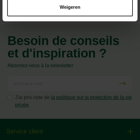
Weigeren
Besoin de conseils
et d'inspiration ?
Abonnez-vous à la newsletter
J'ai pris note de
la politique sur la protection de la vie
privée
.
Service client