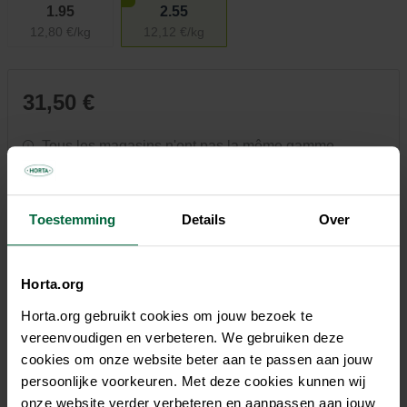
1.95
2.55
12,80 €/kg
12,12 €/kg
31,50 €
Tous les magasins n'ont pas la même gamme
Toestemming
Details
Over
Description
Horta.org
Pour réparer les zones dégarnies et pour sursemer le gazon
Horta.org gebruikt cookies om jouw bezoek te
après une scarification. Les semences germent rapidement,
vereenvoudigen en verbeteren. We gebruiken deze
même à des températures plus basses. Une nutrition
cookies om onze website beter aan te passen aan jouw
organique de démarrage a été ajoutée pour un enracinement
persoonlijke voorkeuren. Met deze cookies kunnen wij
encore plus rapide. Le gazon se densifie rapidement, ce qui
onze website verder verbeteren en aanpassen aan jouw