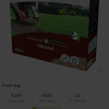
Poids (kg)
0.225
0.525
1.2
31,56 €/kg
19,53 €/kg
15,42 €/kg