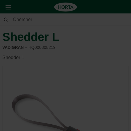
Animaux
Chien
Soins et hygiène
Shedder L
VADIGRAN
HQ000305219
Shedder L