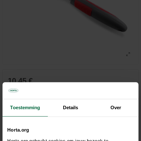
10,45 €
Tous les magasins n'ont pas la même gamme
Toestemming
Details
Over
Horta.org
Description
Horta.org gebruikt cookies om jouw bezoek te