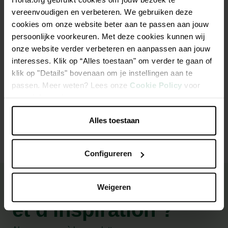
vereenvoudigen en verbeteren. We gebruiken deze
Shedder L
cookies om onze website beter aan te passen aan jouw
persoonlijke voorkeuren. Met deze cookies kunnen wij
Manche plastique avec revêtement anti-dérapant en
onze website verder verbeteren en aanpassen aan jouw
caoutchouc
interesses. Klik op “Alles toestaan" om verder te gaan of
klik op "Details" bovenaan om je instellingen aan te
passen. Meer weten? Lees onze
Cookie Policy
voor
meer informatie.
Caractéristiques
Alles toestaan
Configureren
Besoin de conseils
Weigeren
et d'inspiration ?