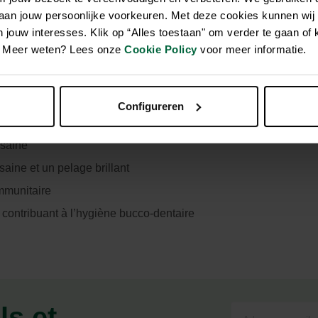
 aan jouw persoonlijke voorkeuren. Met deze cookies kunnen wij
jouw interesses. Klik op “Alles toestaan" om verder te gaan of 
 pour les chiens adultes de petites races âgés de 1 à 8 ans. Ell
en. Meer weten? Lees onze
Cookie Policy
voor meer informatie.
le maintien d’un poids optimal, limitant ainsi les sollicitations de
 et de la pulpe de betterave, favorise quant à lui une digestio
Configureren
es
 saine
aine et un pelage brillant
mmunitaire
contribuant à l’hygiène bucco-dentaire
ls et