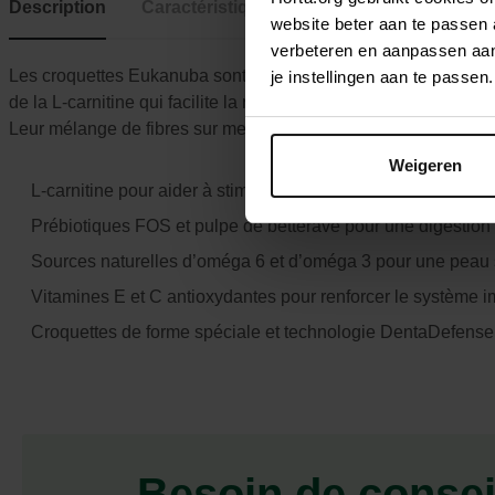
Description
Caractéristiques
website beter aan te passen
verbeteren en aanpassen aan 
Les croquettes Eukanuba sont riches en poulet frais et idéales
je instellingen aan te pass
de la L-carnitine qui facilite la réduction de la masse grasse et 
Leur mélange de fibres sur mesure, comprenant des prébiotiques
Weigeren
L-carnitine pour aider à stimuler le métabolisme des graiss
Prébiotiques FOS et pulpe de betterave pour une digestion
Sources naturelles d’oméga 6 et d’oméga 3 pour une peau s
Vitamines E et C antioxydantes pour renforcer le système i
Croquettes de forme spéciale et technologie DentaDefense 
Besoin de consei