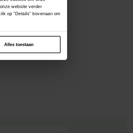
 onze website verder
klik op "Details" bovenaan om
es contiennent
s articulations.
n saine.
Alles toestaan