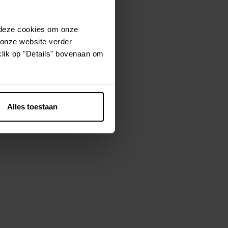
 deze cookies om onze
tériaux
 onze website verder
 de la
klik op "Details" bovenaan om
 dans notre
le composée de
sont résistants
rieur et en
Alles toestaan
tous ceux qui