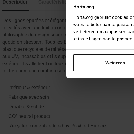
Description
Caractéristiques
Horta.org
Horta.org gebruikt cookies 
Des lignes épurées et élégantes. Un design minimaliste qui mar
website beter aan te passen
recyclés avec une finition unique faite à la main et entièremen
verbeteren en aanpassen aan 
philosophie de design scandinave. Nos pots ont pour objectif d
je instellingen aan te pass
quotidien stressant. Tous les Ecopots présentent une finition 
plastique recyclé et de minéraux naturels rend le pot non seul
aux UV, incassables et ils supportent des fluctuations de tempér
Weigeren
extérieur. Ils affichent un look naturel unique et sont facileme
recherchent une combinaison de design intemporel et de durabi
Intérieur & extérieur
Fabriqué avec soin
Durable & solide
CO² neutral product
Recycled content certified by PolyCert Europe