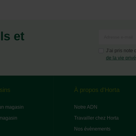
ls et
J'ai pris note
de la vie priv
sins
À propos d'Horta
un magasin
Notre ADN
 magasin
Travailler chez Horta
Nos évènements