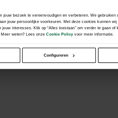
om jouw bezoek te vereenvoudigen en verbeteren. We gebruiken
ie à la perfection la fonctionnalité et la beauté. Conçus en ma
 aan jouw persoonlijke voorkeuren. Met deze cookies kunnen wij
t recyclable. Les Ecopots sont conçus en Belgique et s’inspirent
jouw interesses. Klik op “Alles toestaan" om verder te gaan of 
e créer une atmosphère de sérénité qui nous fait parfois défaut
en. Meer weten? Lees onze
Cookie Policy
voor meer informatie.
à la main unique, ce qui rend chaque pot différent. Notre formu
ement solide et durable, mais également très léger. Les Ecopots 
ature élevées, ce qui leur permet d’être utilisés à la fois en inté
Configureren
nt maniables, ce qui fait d’Ecopots la marque de prédilection de 
lité.