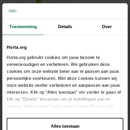
20
22
1,12 €/kg
1,12 €/kg
Toestemming
Details
Over
22,30 €
Horta.org
Tous les magasins n'ont pas la même gamme
Horta.org gebruikt cookies om jouw bezoek te
vereenvoudigen en verbeteren. We gebruiken deze
cookies om onze website beter aan te passen aan jouw
persoonlijke voorkeuren. Met deze cookies kunnen wij
onze website verder verbeteren en aanpassen aan jouw
Description
interesses. Klik op “Alles toestaan" om verder te gaan of
klik op "Details" bovenaan om je instellingen aan te
Mélange complet d'élevage
passen. Meer weten? Lees onze
Cookie Policy
voor
meer informatie.
Aliment complet pour pigeons; avec acides aminés
essentiels, du calcium & de L-carnitine
Alles toestaan