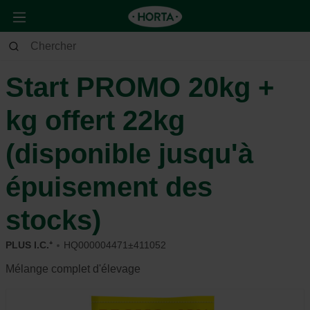
Animaux
Pigeon
Alimentation et récompense
Start PROMO 20kg +
kg offert 22kg
(disponible jusqu'à
épuisement des
stocks)
PLUS I.C.⁺
HQ000004471±411052
Mélange complet d'élevage