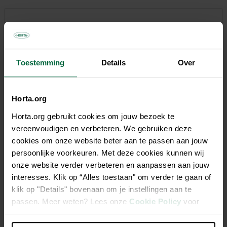
51,45 €
Tous les magasins n'ont pas la même gamme
Toestemming
Details
Over
Horta.org
Horta.org gebruikt cookies om jouw bezoek te
Description
vereenvoudigen en verbeteren. We gebruiken deze
cookies om onze website beter aan te passen aan jouw
Le panier rond pour chien de 51 Degrees North offre à votre
persoonlijke voorkeuren. Met deze cookies kunnen wij
compagnon un confort et une chaleur incomparables. Son
onze website verder verbeteren en aanpassen aan jouw
tissu ultra doux et moelleux invite à la détente, tandis que
interesses. Klik op “Alles toestaan" om verder te gaan of
son design élégant s’intègre parfaitement dans tout intérieur.
klik op "Details" bovenaan om je instellingen aan te
Pratique et facile à entretenir, la housse est amovible et
passen. Meer weten? Lees onze
Cookie Policy
voor
lavable à 30°C. Un véritable incontournable pour tous les
meer informatie.
amoureux des chiens.