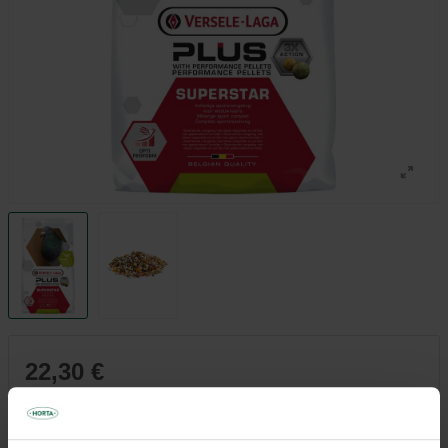
22,30 €
1,12 €/kg
Tous les magasins n'ont pas la même gamme