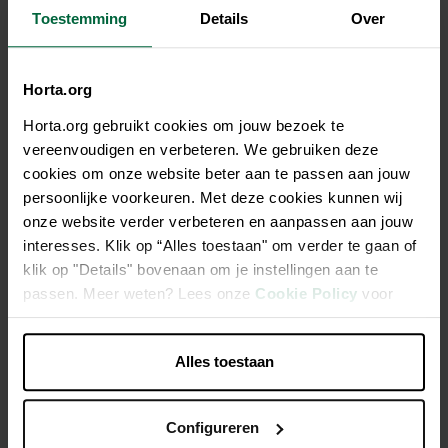
Toestemming
Details
Over
Horta.org
Horta.org gebruikt cookies om jouw bezoek te
Description
vereenvoudigen en verbeteren. We gebruiken deze
cookies om onze website beter aan te passen aan jouw
Mélange complet de sport, pour le veuvage
persoonlijke voorkeuren. Met deze cookies kunnen wij
onze website verder verbeteren en aanpassen aan jouw
Aliment complet pour pigeons; protège les muscles contre
interesses. Klik op “Alles toestaan" om verder te gaan of
l'affaiblissement
klik op "Details" bovenaan om je instellingen aan te
Avec du petit maïs cribs Français et une teneur idéale en
passen. Meer weten? Lees onze
Cookie Policy
voor
matières grasses
meer informatie.
Bonne digestibilité et bonne distribution et utilisation de
Alles toestaan
l'énergie disponible
Configureren
Caractéristiques