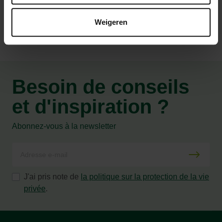
Weigeren
Besoin de conseils
et d'inspiration ?
Abonnez-vous à la newsletter
J'ai pris note de
la politique sur la protection de la vie
privée
.