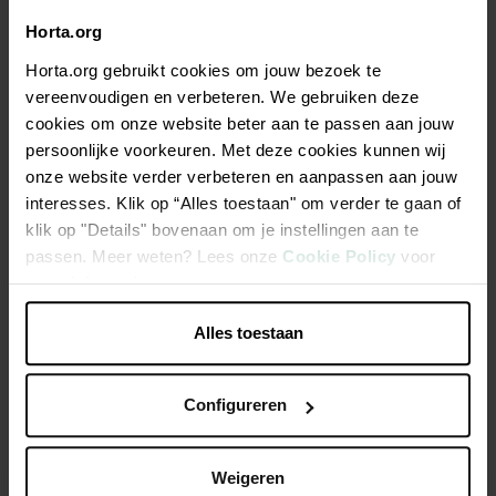
Horta.org
Description
Horta.org gebruikt cookies om jouw bezoek te
Support roulant extensible - métal époxy coloris noir mat, 3
vereenvoudigen en verbeteren. We gebruiken deze
branches, charge maxi 75 kg, 3 roulettes PP Ø40mm (1 avec
cookies om onze website beter aan te passen aan jouw
frein) - H6 x 27/37 x 27/37 cm
persoonlijke voorkeuren. Met deze cookies kunnen wij
onze website verder verbeteren en aanpassen aan jouw
interesses. Klik op “Alles toestaan" om verder te gaan of
L'extrémité de chaque bras est relevée pour maintenir le
klik op "Details" bovenaan om je instellingen aan te
pot en place.
passen. Meer weten? Lees onze
Cookie Policy
voor
La charge maximale est de 75 à 100 kg.
meer informatie.
Alles toestaan
Caractéristiques
Configureren
Weigeren