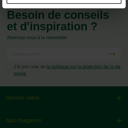
Besoin de conseils
et d'inspiration ?
Abonnez-vous à la newsletter
J'ai pris note de
la politique sur la protection de la vie
privée
.
Service client
Nos magasins