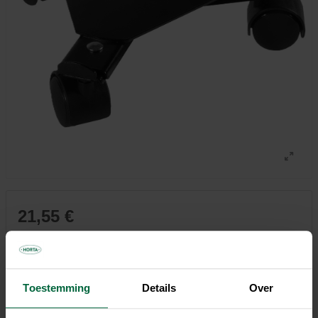
21,55 €
Tous les magasins n'ont pas la même gamme
Toestemming
Details
Over